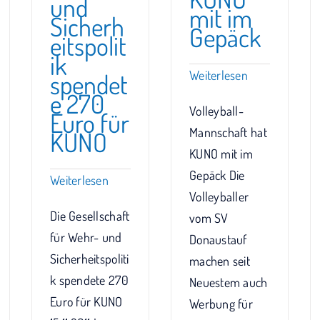
und
mit im
Sicherh
Gepäck
eitspolit
ik
Weiterlesen
spendet
e 270
Volleyball-
Euro für
Mannschaft hat
KUNO
KUNO mit im
Gepäck Die
Weiterlesen
Volleyballer
Die Gesellschaft
vom SV
für Wehr- und
Donaustauf
Sicherheitspoliti
machen seit
k spendete 270
Neuestem auch
Euro für KUNO
Werbung für