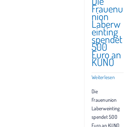
Die
Frauenu
nion
Laberw
einting
spendet
500
Euro an
KUNO
Weiterlesen
Die
Frauenunion
Laberweinting
spendet 500
Euro an KUNO