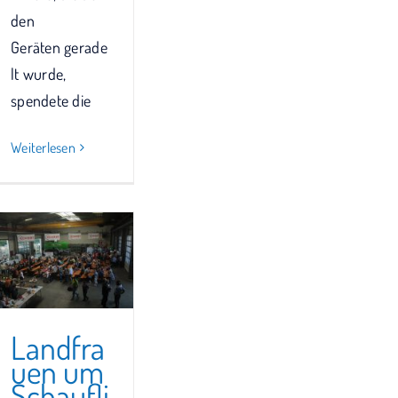
den
Geräten gerade
lt wurde,
spendete die
Weiterlesen
Landfra
uen um
Schaufli