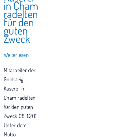
in Cham
radelten
für den
guten
Zweck
Weiterlesen
Mitarbeiter der
Goldsteig
Käserei in
Cham radelten
für den guten
Zweck 08.11.2011
Unter dem
Motto