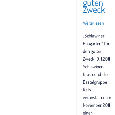
guten
Zweck
Weiterlesen
„Schlawiner
Hoagarten“ für
den guten
Zweck 19.11.2011
Schlawiner-
Blosn und die
Bastelgruppe
Rain
veranstalten im
November 2011
einen