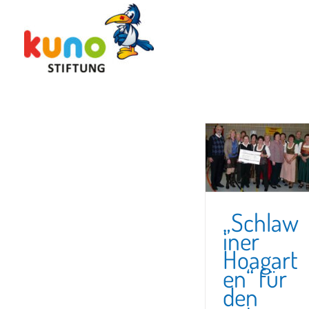
Skip
to
content
„Schlaw
iner
Hoagart
en“ für
den