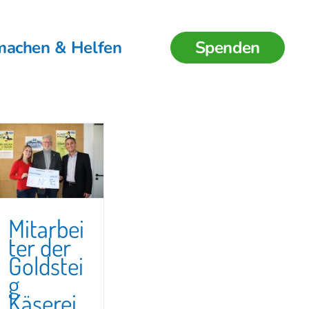
machen & Helfen
Spenden
Mitarbei
ter der
Goldstei
g
Käserei