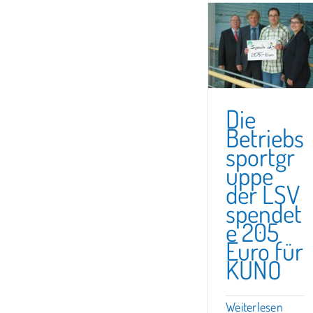
Die
Betriebs
sportgr
uppe
der LSV
spendet
e 205
Euro für
KUNO
Weiterlesen