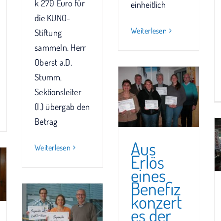
k 270 Euro für
einheitlich
die KUNO-
Weiterlesen
Stiftung
sammeln. Herr
Oberst a.D.
Stumm,
Sektionsleiter
(l.) übergab den
Betrag
Aus
Weiterlesen
Erlös
eines
Benefiz
konzert
es der