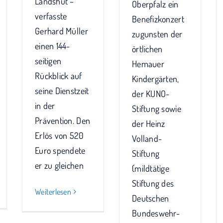
Landshut –
Oberpfalz ein
verfasste
Benefizkonzert
Gerhard Müller
zugunsten der
einen 144-
örtlichen
seitigen
Hemauer
Rückblick auf
Kindergärten,
seine Dienstzeit
der KUNO-
in der
Stiftung sowie
Prävention. Den
der Heinz
Erlös von 520
Volland-
Euro spendete
Stiftung
er zu gleichen
(mildtätige
Stiftung des
Weiterlesen
Deutschen
Bundeswehr-