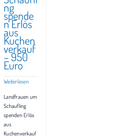
ng
spende
n Erlös
aus
Kuchen
verkauf
– 950
Euro
Weiterlesen
Landfrauen um
Schaufling
spenden Erlös
aus
Kuchenverkauf