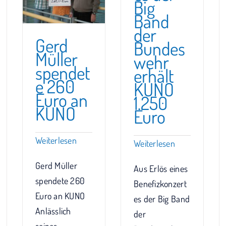
Big
Band
der
Gerd
Bundes
Müller
wehr
spendet
erhält
e 260
KUNO
Euro an
1.250
KUNO
Euro
Weiterlesen
Weiterlesen
Gerd Müller
Aus Erlös eines
spendete 260
Benefizkonzert
Euro an KUNO
es der Big Band
Anlässlich
der