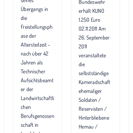
seines
Bundeswehr
Übergangs in
erhält KUNO
die
1.250 Euro
Freistellungsph
02.11.2011 Am
ase der
26. September
Altersteilzeit –
2011
nach über 42
veranstaltete
Jahren als
die
Technischer
selbstständige
Aufsichtsbeamt
Kameradschaft
er der
ehemaliger
Landwirtschaftli
Soldaten /
chen
Reservisten /
Berufsgenossen
Hinterbliebene
schaft in
Hemau /