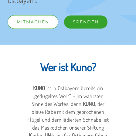
Ostbayern.
MITMACHEN
SPENDEN
Wer ist Kuno?
KUNO
ist in Ostbayern bereits ein
„geflügeltes Wort“. – Im wahrsten
Sinne des Wortes, denn
KUNO
, der
blaue Rabe mit dem gebrochenen
Flügel und dem lädierten Schnabel ist
das Maskottchen unserer Stiftung
K
inder-
UN
iklinik für
O
stbayern (eben