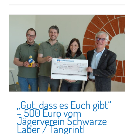
„Gut, dass es Euch gibt“
– 500 Euro vom
Jägerverein Schwarze
Laber / Tangrintl