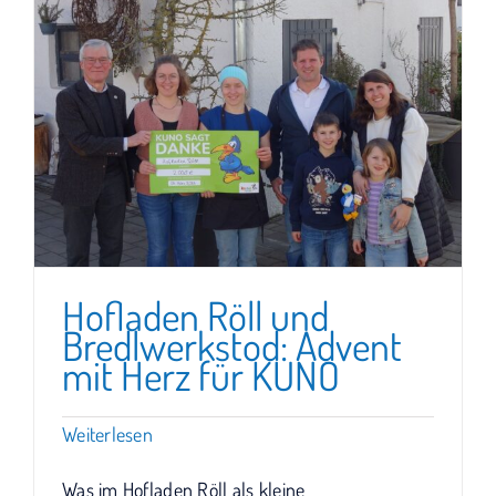
Hofladen Röll und
Bredlwerkstod: Advent
mit Herz für KUNO
Weiterlesen
Was im Hofladen Röll als kleine