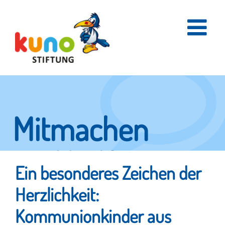
Skip
to
content
Mitmachen
und helfen.
Ein besonderes Zeichen der
Herzlichkeit:
Hier erfahren Sie, wie fleißige Helfer
Kommunionkinder aus