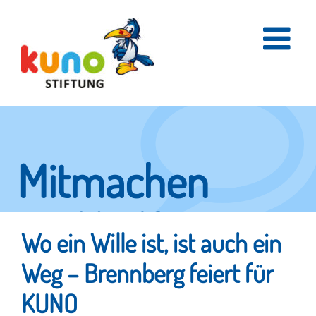
Skip
to
content
Mitmachen
und helfen.
Wo ein Wille ist, ist auch ein
Weg – Brennberg feiert für
Hier erfahren Sie, wie fleißige Helfer
KUNO