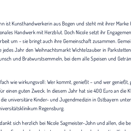
hn ist Kunsthandwerkerin aus Bogen und steht mit ihrer Marke 
ionales Handwerk mit Herzblut. Doch Nicole setzt ihr Engagement
rbeit um – sie bringt auch ihre Gemeinschaft zusammen. Gemei
sie jedes Jahr den Weihnachtsmarkt Wichtelzauber in Parkstetten
Punsch und Bratwurstsemmeln, bei dem alle Speisen und Geträ
infach wie wirkungsvoll: Wer kommt, genießt – und wer genießt,
für einen guten Zweck. In diesem Jahr hat sie 400 Euro an die 
die universitäre Kinder- und Jugendmedizin in Ostbayern unters
iversitätsklinikum Regensburg.
dankt sich herzlich bei Nicole Sagmeister-John und allen, die b