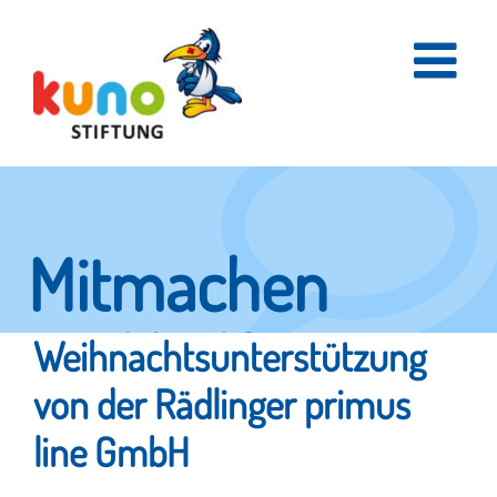
Skip
to
content
Mitmachen
und helfen.
Weihnachtsunterstützung
von der Rädlinger primus
line GmbH
Hier erfahren Sie, wie fleißige Helfer