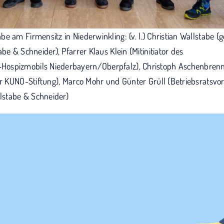
e am Firmensitz in Niederwinkling: (v. l.) Christian Wallstabe 
be & Schneider), Pfarrer Klaus Klein (Mitinitiator des
ospizmobils Niederbayern/Oberpfalz), Christoph Aschenbren
er KUNO-Stiftung), Marco Mohr und Günter Grüll (Betriebsratsvo
llstabe & Schneider)