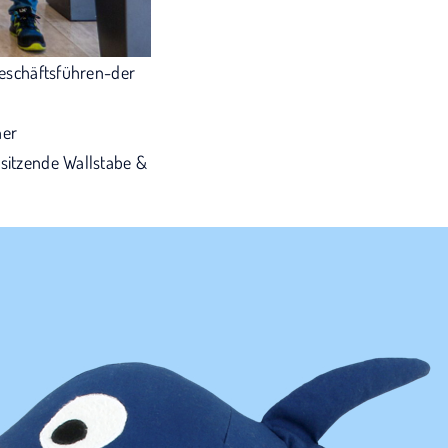
(geschäftsführen-der
ner
rsitzende Wallstabe &