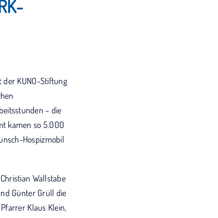
BRK-
t der KUNO-Stiftung
chen
eitsstunden – die
amt kamen so 5.000
wunsch-Hospizmobil
Christian Wallstabe
nd Günter Grüll die
farrer Klaus Klein,