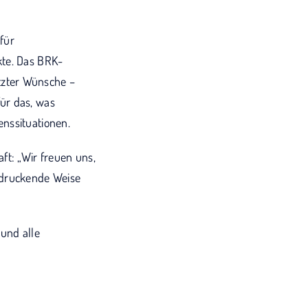
 für
kte. Das BRK-
tzter Wünsche –
ür das, was
nssituationen.
ft: „Wir freuen uns,
ndruckende Weise
 und alle