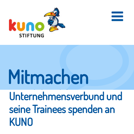
Skip
to
content
Mitmachen
und helfen.
Unternehmensverbund und
seine Trainees spenden an
KUNO
Hier erfahren Sie, wie fleißige Helfer