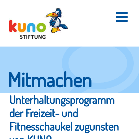
Skip
to
content
Mitmachen
und helfen.
Unterhaltungsprogramm
der Freizeit- und
Fitnesschaukel zugunsten
Hier erfahren Sie, wie fleißige Helfer