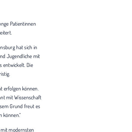
nge Patientinnen
itert.
nsburg hat sich in
und Jugendliche mit
entwickelt. Die
stig.
t erfolgen können.
hnt mit Wissenschaft
iesem Grund freut es
en können.“
d mit modernsten