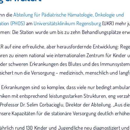
ann die
Abteilung für Pädiatrische Hämatologie, Onkologie und
ation (PHOS)
am
Universitätsklinikum Regensburg
(UKR) mehr ju
men: Die Station wurde um bis zu zehn Behandlungsplätze erwe
R auf eine erfreuliche, aber herausfordernde Entwicklung: Rege
en zu einem national wie internationalen Zentrum für Kinder 
der schweren Erkrankungen des Blutes und des Immunsystems 
 sichert nun die Versorgung – medizinisch, menschlich und langfri
r Erkrankungen sind so komplex, dass viele nur bedingt ambulan
iniken mit entsprechend leistungsstarken Strukturen, eng verza
Professor Dr. Selim Corbacioglu, Direktor der Abteilung. „Aus d
nsere Kapazitäten für die stationäre Versorgung deutlich erhöh
ährlich rund 130 Kinder und Jugendliche neu diagnostiziert un