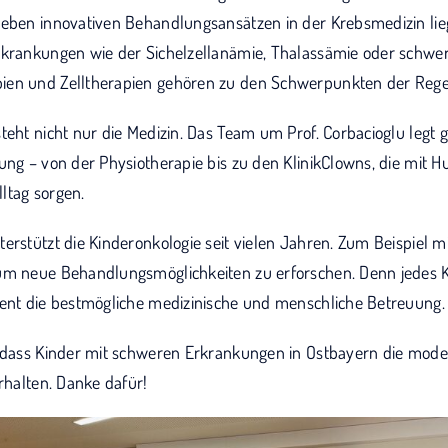
Neben innovativen Behandlungsansätzen in der Krebsmedizin lie
rkrankungen wie der Sichelzellanämie, Thalassämie oder schw
ien und Zelltherapien gehören zu den Schwerpunkten der Regen
teht nicht nur die Medizin. Das Team um Prof. Corbacioglu legt 
ung – von der Physiotherapie bis zu den KlinikClowns, die mit 
lltag sorgen.
erstützt die Kinderonkologie seit vielen Jahren. Zum Beispiel m
um neue Behandlungsmöglichkeiten zu erforschen. Denn jedes Ki
ient die bestmögliche medizinische und menschliche Betreuung
dass Kinder mit schweren Erkrankungen in Ostbayern die mode
erhalten. Danke dafür!