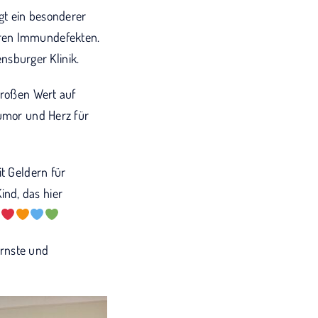
gt ein besonderer
eren Immundefekten.
sburger Klinik.
großen Wert auf
Humor und Herz für
it Geldern für
nd, das hier
.
rnste und