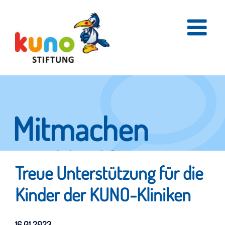
Skip
to
content
Mitmachen
und helfen.
Treue Unterstützung für die
Kinder der KUNO-Kliniken
Hier erfahren Sie, wie fleißige Helfer
16.01.2023