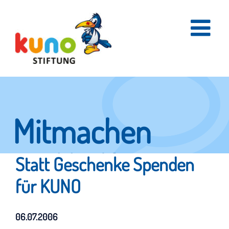
Skip
to
content
Mitmachen
und helfen.
Statt Geschenke Spenden
für KUNO
Hier erfahren Sie, wie fleißige Helfer
06.07.2006