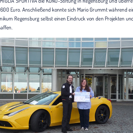
MIGLIA SPORTIVA die KUNO-Stiftung in Regensburg und überrei
600 Euro. Anschließend konnte sich Mario Grummt während ei
nikum Regensburg selbst einen Eindruck von den Projekten und
affen.