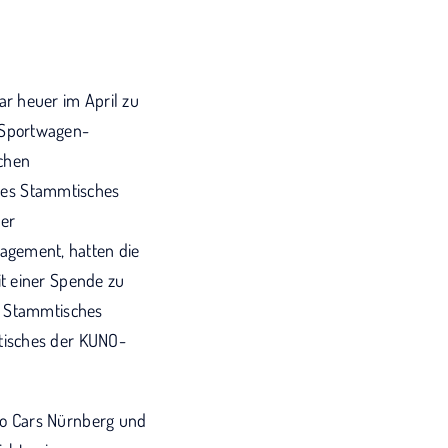
r heuer im April zu
 Sportwagen-
ichen
 des Stammtisches
rer
gement, hatten die
t einer Spende zu
s Stammtisches
tisches der KUNO-
lo Cars Nürnberg und