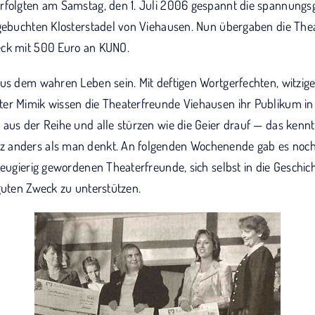
erfolgten am Samstag, den 1. Juli 2006 gespannt die spannung
sgebuchten Klosterstadel von Viehausen. Nun übergaben die Th
eck mit 500 Euro an KUNO.
aus dem wahren Leben sein. Mit deftigen Wortgerfechten, witzig
er Mimik wissen die Theaterfreunde Viehausen ihr Publikum in
aus der Reihe und alle stürzen wie die Geier drauf — das kennt
 anders als man denkt. An folgenden Wochenende gab es noch
neugierig gewordenen Theaterfreunde, sich selbst in die Geschic
guten Zweck zu unterstützen.