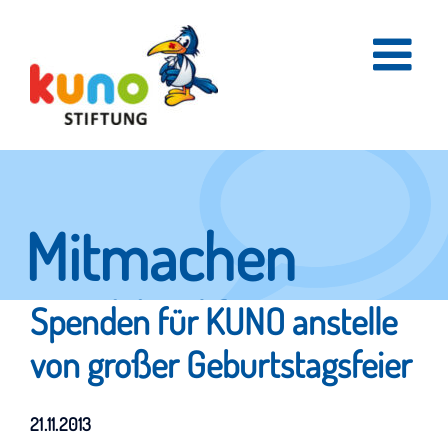
Skip
to
content
Mitmachen
und helfen.
Spenden für KUNO anstelle
von großer Geburtstagsfeier
Hier erfahren Sie, wie fleißige Helfer
21.11.2013