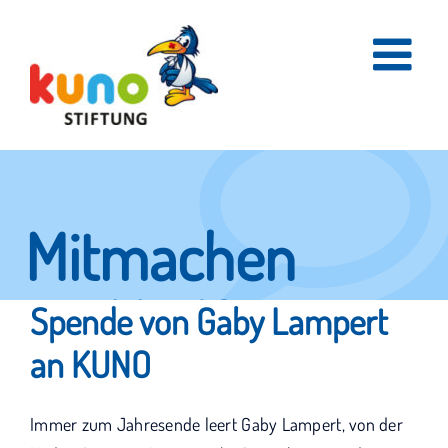
Skip
to
content
Mitmachen
und helfen.
Spende von Gaby Lampert
an KUNO
Hier erfahren Sie, wie fleißige Helfer
Immer zum Jahresende leert Gaby Lampert, von der