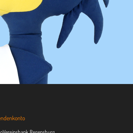
endenkonto
oVereinsbank Regensburg