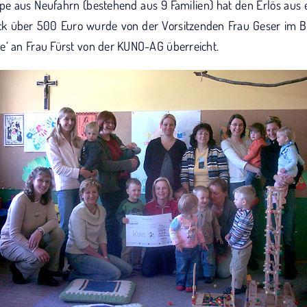
pe aus Neufahrn (bestehend aus 9 Familien) hat den Erlös au
ck über 500 Euro wurde von der Vorsitzenden Frau Geser im Be
e‘ an Frau Fürst von der KUNO-AG überreicht.