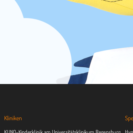
Kliniken
Sp
KUNO-Kinderklinik am Universitätsklinikum Regensburg
Hyp