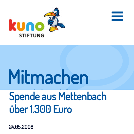
Skip
to
content
Mitmachen
und helfen.
Spende aus Mettenbach
über 1.300 Euro
Hier erfahren Sie, wie fleißige Helfer
24.05.2008