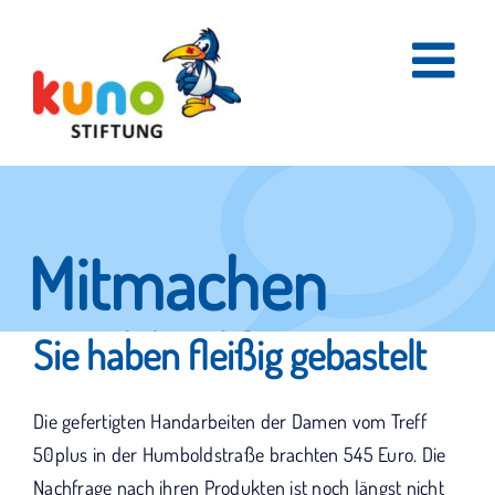
Skip
to
content
Mitmachen
und helfen.
Sie haben fleißig gebastelt
Die gefertigten Handarbeiten der Damen vom Treff
Hier erfahren Sie, wie fleißige Helfer
50plus in der Humboldstraße brachten 545 Euro. Die
Nachfrage nach ihren Produkten ist noch längst nicht