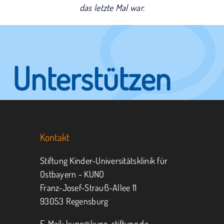
das letzte Mal war.
Unterstützen
Sie KUNO.
Kontakt
Jeder kann helfen.
Stiftung Kinder-Universitätsklinik für
Ostbayern - KUNO
Franz-Josef-Strauß-Allee 11
MITMACHEN
SPENDEN
93053 Regensburg
E-Mail:
kuno@kuno-stiftung.de