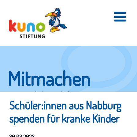
Skip
to
content
Mitmachen
und helfen.
Schüler:innen aus Nabburg
spenden für kranke Kinder
Hier erfahren Sie, wie fleißige Helfer
30.03.2023