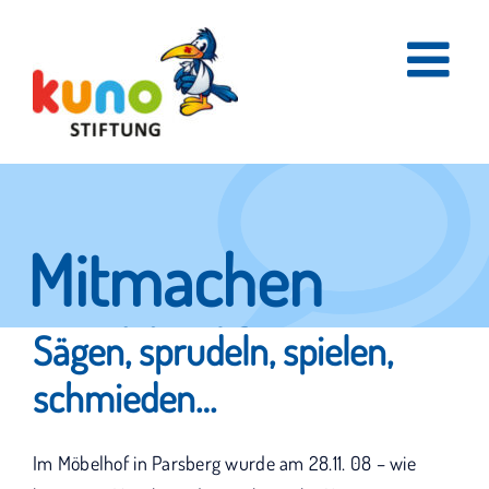
Skip
to
content
Mitmachen
und helfen.
Sägen, sprudeln, spielen,
schmieden…
Hier erfahren Sie, wie fleißige Helfer
Im Möbelhof in Parsberg wurde am 28.11. 08 – wie