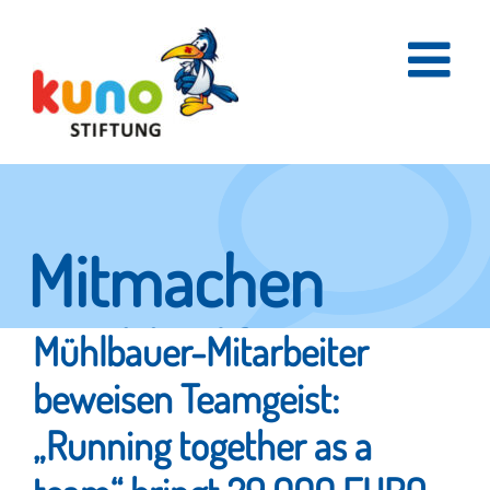
Skip
to
content
Mitmachen
und helfen.
Mühlbauer-Mitarbeiter
beweisen Teamgeist:
„Running together as a
Hier erfahren Sie, wie fleißige Helfer