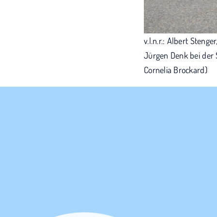
v.l.n.r.: Albert Sten
Jürgen Denk bei der 
Cornelia Brockard)