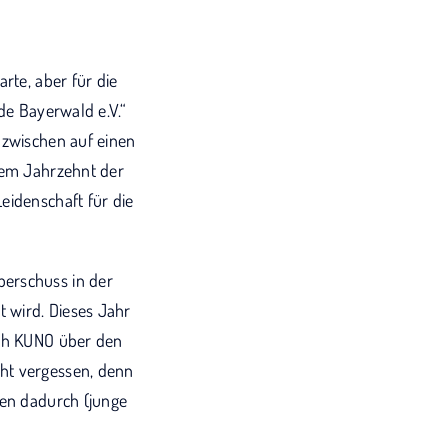
rte, aber für die
de Bayerwald e.V.“
nzwischen auf einen
chem Jahrzehnt der
eidenschaft für die
berschuss in der
 wird. Dieses Jahr
ich KUNO über den
cht vergessen, denn
ben dadurch (junge