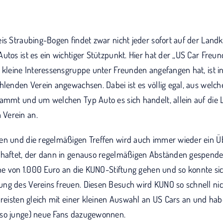
is Straubing-Bogen findet zwar nicht jeder sofort auf der Landka
utos ist es ein wichtiger Stützpunkt. Hier hat der „US Car Freun
s kleine Interessensgruppe unter Freunden angefangen hat, ist i
ählenden Verein angewachsen. Dabei ist es völlig egal, aus wel
ammt und um welchen Typ Auto es sich handelt, allein auf die L
Verein an.
en und die regelmäßigen Treffen wird auch immer wieder ein Ü
chaftet, der dann in genauso regelmäßigen Abständen gespendet
Höhe von 1.000 Euro an die KUNO-Stiftung gehen und so konnte s
ng des Vereins freuen. Diesen Besuch wird KUNO so schnell ni
 reisten gleich mit einer kleinen Auswahl an US Cars an und ha
 so junge) neue Fans dazugewonnen.