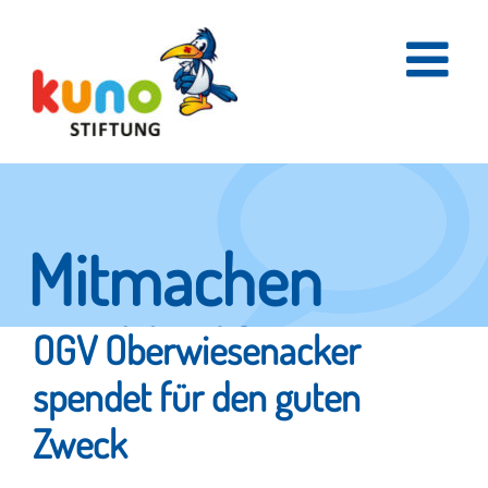
Skip
to
content
Mitmachen
und helfen.
OGV Oberwiesenacker
spendet für den guten
Zweck
Hier erfahren Sie, wie fleißige Helfer