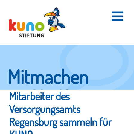
Skip
to
content
Mitmachen
und helfen.
Mitarbeiter des
Versorgungsamts
Regensburg sammeln für
Hier erfahren Sie, wie fleißige Helfer