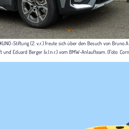
 KUNO-Stiftung (2. v.r.) freute sich über den Besuch von Bruno 
t und Eduard Berger (v.l.n.r.) vom BMW-Anlaufteam. (Foto: Corn