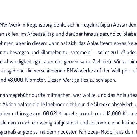
MW-Werk in Regensburg denkt sich in regelmäßigen Abständen 
en sollen, im Arbeitsalltag und darüber hinaus gesund zu bleiben
hmen, aber in diesem Jahr hat sich das Anlaufteam etwas Neu
r zu bewegen und Kilometer zu „sammeln“ – sei es zu Fuß oder
 Geschwindigkeit egal, aber das gemeinsame Ziel hieß: Wir verb
usgehend die verschiedenen BMW-Werke auf der Welt per Luftl
und 48.000 Kilometer. Diesen Wert galt es zu schlagen.
ilnahmegebühr durfte mitmachen, wer wollte, und das Anlaufteam
Aktion hatten die Teilnehmer nicht nur die Strecke absolviert,
aben mit insgesamt 60.621 Kilometern noch rund 13.000 Kilomet
de dann noch ein wenig aufgestockt und so konnte eine kleine
sgemäß angereist mit dem neuesten Fahrzeug-Modell aus dem