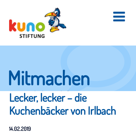
Skip
to
content
Mitmachen
und helfen.
Lecker, lecker – die
Kuchenbäcker von Irlbach
Hier erfahren Sie, wie fleißige Helfer
14.02.2019