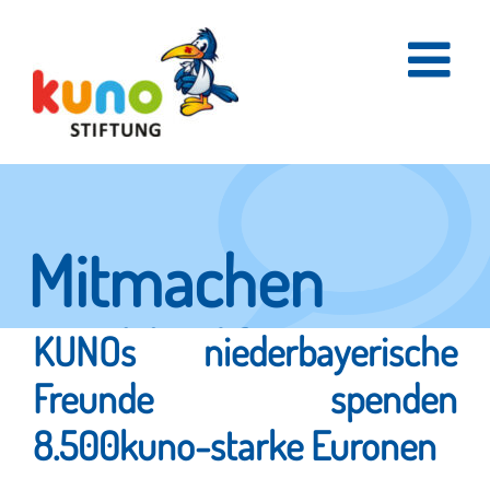
Skip
to
content
Mitmachen
und helfen.
KUNOs niederbayerische
Freunde spenden
8.500kuno-starke Euronen
Hier erfahren Sie, wie fleißige Helfer