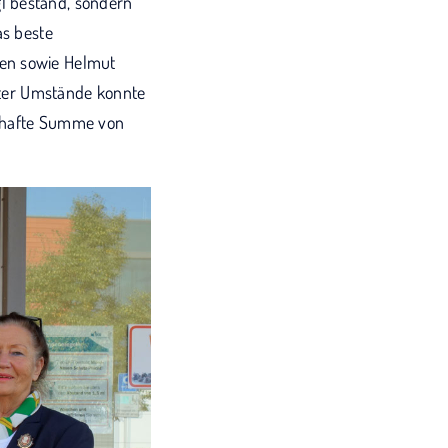
l bestand, sondern
as beste
ten sowie Helmut
gster Umstände konnte
enhafte Summe von