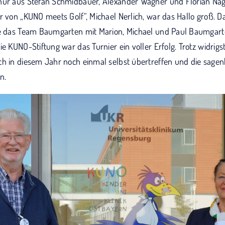
nur aus Stefan Schmidbauer, Alexander Wagner und Florian Nag
r von „KUNO meets Golf“, Michael Nerlich, war das Hallo groß. D
te das Team Baumgarten mit Marion, Michael und Paul Baumgar
ie KUNO-Stiftung war das Turnier ein voller Erfolg. Trotz widri
ch in diesem Jahr noch einmal selbst übertreffen und die sag
n.