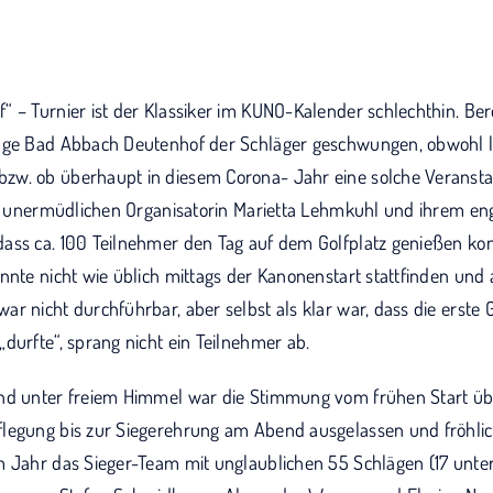
 – Turnier ist der Klassiker im KUNO-Kalender schlechthin. Bere
age Bad Abbach Deutenhof der Schläger geschwungen, obwohl la
w. ob überhaupt in diesem Corona- Jahr eine solche Veranstal
der unermüdlichen Organisatorin Marietta Lehmkuhl und ihrem en
ass ca. 100 Teilnehmer den Tag auf dem Golfplatz genießen ko
nnte nicht wie üblich mittags der Kanonenstart stattfinden und a
r nicht durchführbar, aber selbst als klar war, dass die erste
durfte“, sprang nicht ein Teilnehmer ab.
nd unter freiem Himmel war die Stimmung vom frühen Start üb
legung bis zur Siegerehrung am Abend ausgelassen und fröhlic
m Jahr das Sieger-Team mit unglaublichen 55 Schlägen (17 unter 