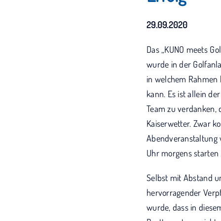
29.09.2020
Das „KUNO meets Golf“
wurde in der Golfanl
in welchem Rahmen bz
kann. Es ist allein 
Team zu verdanken, d
Kaiserwetter. Zwar ko
Abendveranstaltung wa
Uhr morgens starten „
Selbst mit Abstand u
hervorragender Verpf
wurde, dass in diese