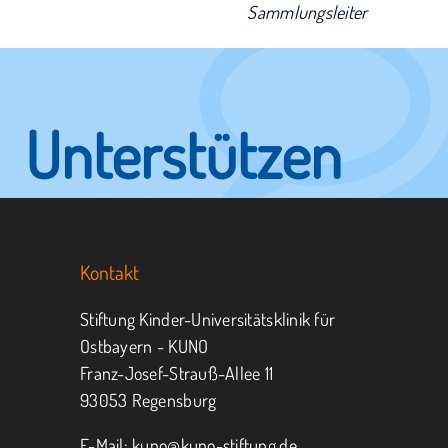
Sammlungsleiter
Unterstützen
Sie KUNO.
Kontakt
Jeder kann helfen.
Stiftung Kinder-Universitätsklinik für
Ostbayern - KUNO
Franz-Josef-Strauß-Allee 11
MITMACHEN
SPENDEN
93053 Regensburg
E-Mail:
kuno@kuno-stiftung.de