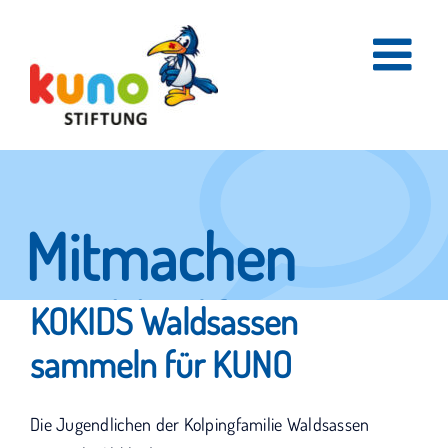
Skip
to
content
Mitmachen
und helfen.
KOKIDS Waldsassen
sammeln für KUNO
Hier erfahren Sie, wie fleißige Helfer
Die Jugendlichen der Kolpingfamilie Waldsassen