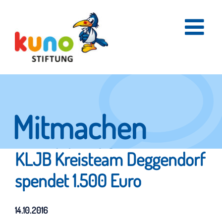
Skip
to
content
Mitmachen
und helfen.
KLJB Kreisteam Deggendorf
spendet 1.500 Euro
Hier erfahren Sie, wie fleißige Helfer
14.10.2016