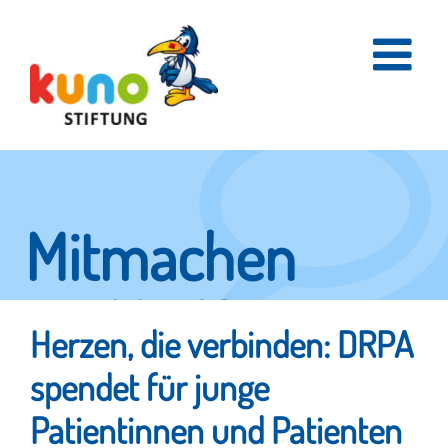
Skip
to
content
Mitmachen
und helfen.
Herzen, die verbinden: DRPA
spendet für junge
Hier erfahren Sie, wie fleißige Helfer
Patientinnen und Patienten