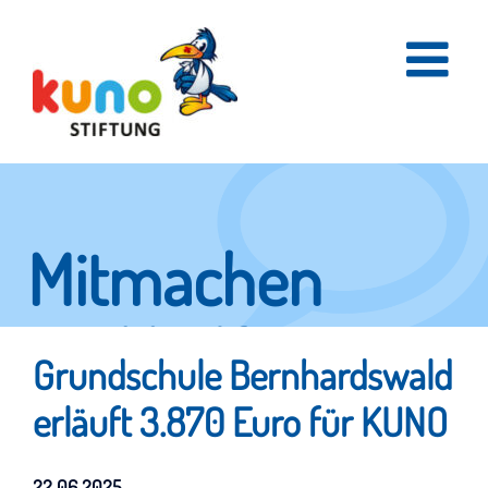
Skip
to
content
Mitmachen
und helfen.
Grundschule Bernhardswald
erläuft 3.870 Euro für KUNO
Hier erfahren Sie, wie fleißige Helfer
22.06.2025