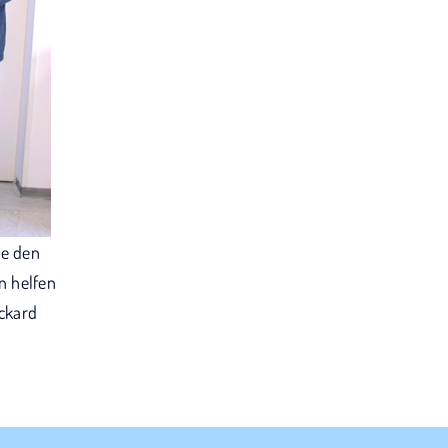
te den
n helfen
ockard