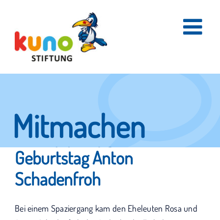
Skip
to
content
Mitmachen
und helfen.
Geburtstag Anton
Schadenfroh
Hier erfahren Sie, wie fleißige Helfer
Bei einem Spaziergang kam den Eheleuten Rosa und