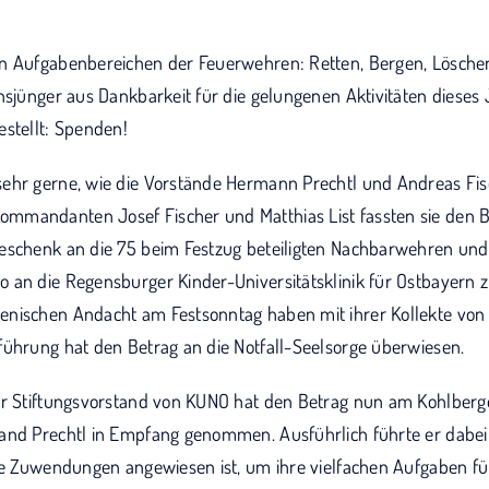
en Aufgabenbereichen der Feuerwehren: Retten, Bergen, Lösche
nsjünger aus Dankbarkeit für die gelungenen Aktivitäten dieses
estellt: Spenden!
ehr gerne, wie die Vorstände Hermann Prechtl und Andreas Fisc
mandanten Josef Fischer und Matthias List fassten sie den Be
eschenk an die 75 beim Festzug beteiligten Nachbarwehren und 
 an die Regensburger Kinder-Universitätsklinik für Ostbayern 
enischen Andacht am Festsonntag haben mit ihrer Kollekte von
führung hat den Betrag an die Notfall-Seelsorge überwiesen.
der Stiftungsvorstand von KUNO hat den Betrag nun am Kohlber
and Prechtl in Empfang genommen. Ausführlich führte er dabei
che Zuwendungen angewiesen ist, um ihre vielfachen Aufgaben für