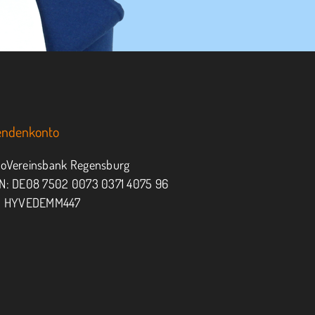
endenkonto
oVereinsbank Regensburg
N: DE08 7502 0073 0371 4075 96
: HYVEDEMM447