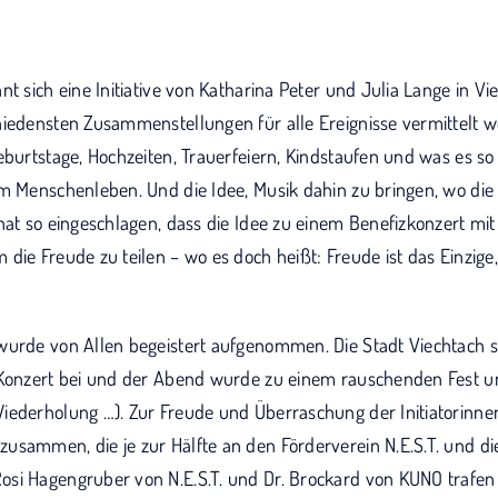
nt sich eine Initiative von Katharina Peter und Julia Lange in Vi
hiedensten Zusammenstellungen für alle Ereignisse vermittelt 
eburtstage, Hochzeiten, Trauerfeiern, Kindstaufen und was es so 
em Menschenleben. Und die Idee, Musik dahin zu bringen, wo die
 hat so eingeschlagen, dass die Idee zu einem Benefizkonzert m
die Freude zu teilen – wo es doch heißt: Freude ist das Einzig
wurde von Allen begeistert aufgenommen. Die Stadt Viechtach s
 Konzert bei und der Abend wurde zu einem rauschenden Fest u
iederholung …). Zur Freude und Überraschung der Initiatorinn
usammen, die je zur Hälfte an den Förderverein N.E.S.T. und d
si Hagengruber von N.E.S.T. und Dr. Brockard von KUNO trafen