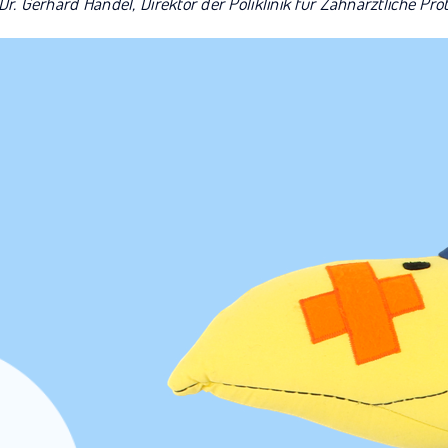
 Dr. Gerhard Handel, Direktor der Poliklinik für Zahnärztliche Prot