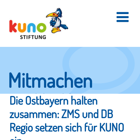
Skip
to
content
Mitmachen
und helfen.
Die Ostbayern halten
zusammen: ZMS und DB
Regio setzen sich für KUNO
Hier erfahren Sie, wie fleißige Helfer