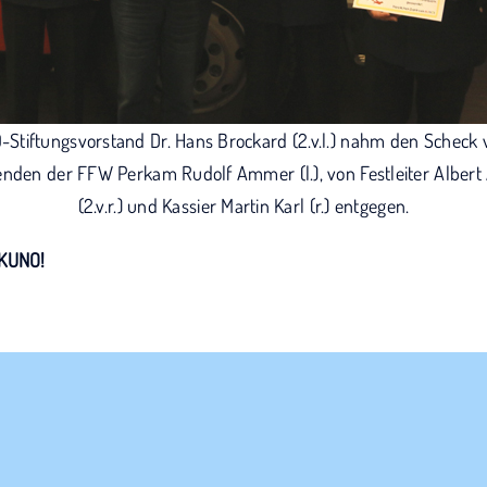
Stiftungsvorstand Dr. Hans Brockard (2.v.l.) nahm den Scheck 
enden der FFW Perkam Rudolf Ammer (l.), von Festleiter Albe
(2.v.r.) und Kassier Martin Karl (r.) entgegen.
 KUNO!