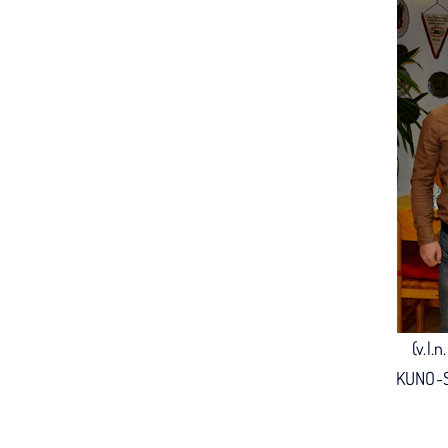
(v.l.
KUNO-S