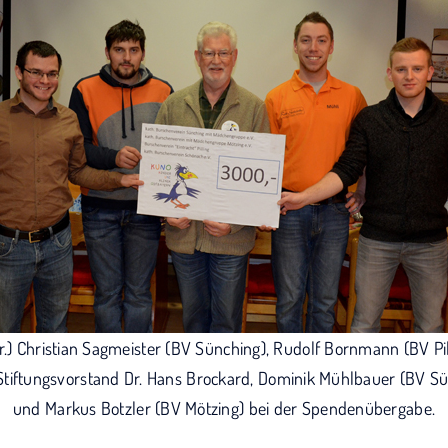
n.r.) Christian Sagmeister (BV Sünching), Rudolf Bornmann (BV Pil
tiftungsvorstand Dr. Hans Brockard, Dominik Mühlbauer (BV Sü
und Markus Botzler (BV Mötzing) bei der Spendenübergabe.