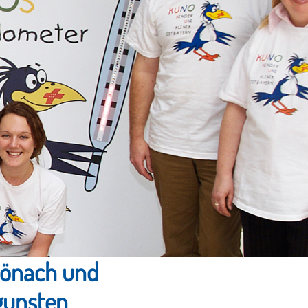
hönach und
ugunsten