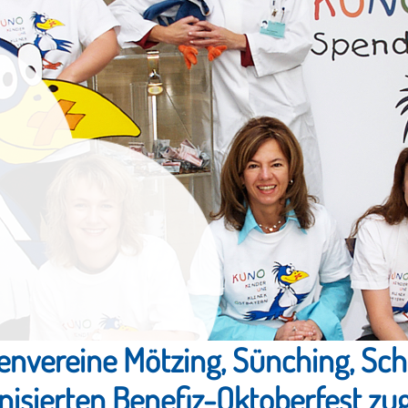
envereine Mötzing, Sünching, Sc
anisierten Benefiz-Oktoberfest z