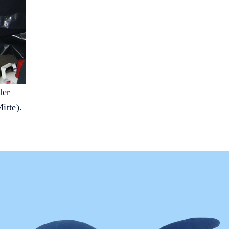
der
itte).