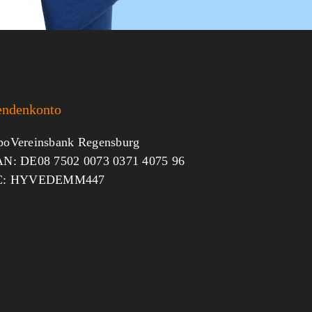
endenkonto
oVereinsbank Regensburg
N: DE08 7502 0073 0371 4075 96
C: HYVEDEMM447