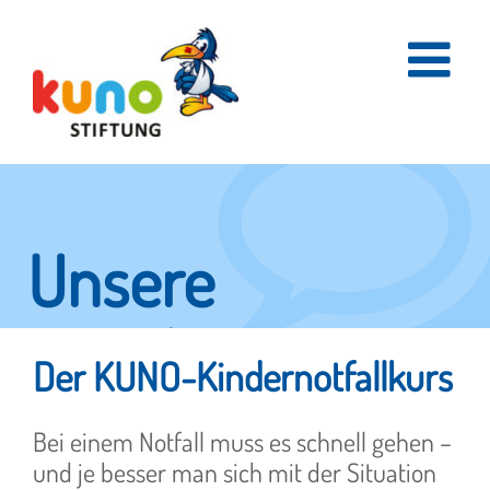
Skip
to
content
Unsere
Projekte
Der KUNO-Kindernotfallkurs
Bei einem Notfall muss es schnell gehen –
Aus "Wir packen's an"
und je besser man sich mit der Situation