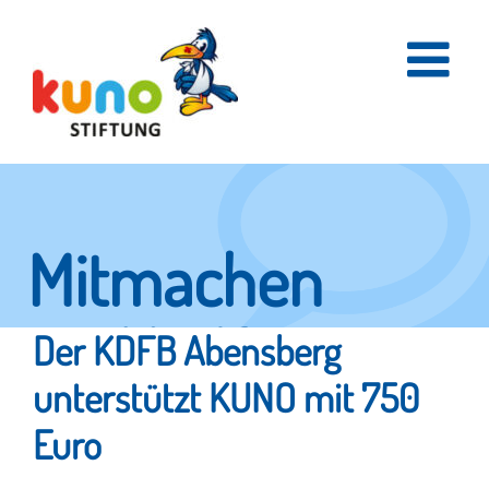
Skip
to
content
Mitmachen
und helfen.
Der KDFB Abensberg
unterstützt KUNO mit 750
Euro
Hier erfahren Sie, wie fleißige Helfer