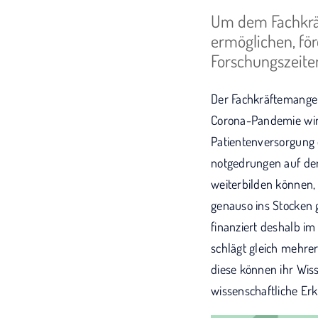
Um dem Fachkrä
ermöglichen, fö
Forschungszeiten
Der Fachkräftemangel 
Corona-Pandemie wird
Patientenversorgung e
notgedrungen auf der S
weiterbilden können, 
genauso ins Stocken
finanziert deshalb i
schlägt gleich mehrer
diese können ihr Wis
wissenschaftliche Er