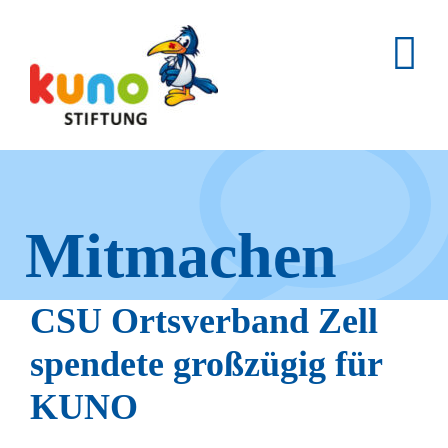
Skip
to
content
Mitmachen
und helfen.
CSU Ortsverband Zell
spendete großzügig für
KUNO
Hier erfahren Sie, wie fleißige