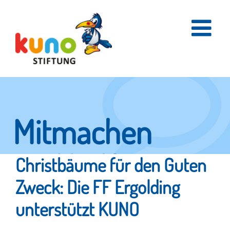
Skip
to
content
Mitmachen
und helfen.
Christbäume für den Guten
Zweck: Die FF Ergolding
unterstützt KUNO
Hier erfahren Sie, wie fleißige Helfer