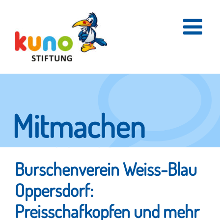
Skip
to
content
Mitmachen
und helfen.
Burschenverein Weiss-Blau
Oppersdorf:
Hier erfahren Sie, wie fleißige Helfer
Preisschafkopfen und mehr