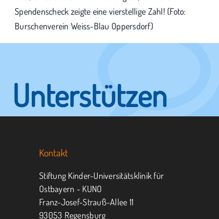
Spendenscheck zeigte eine vierstellige Zahl! (Foto:
Burschenverein Weiss-Blau Oppersdorf)
Unterstützen
Sie KUNO.
Kontakt
Jeder kann helfen.
Stiftung Kinder-Universitätsklinik für
Ostbayern - KUNO
Franz-Josef-Strauß-Allee 11
MITMACHEN
SPENDEN
93053 Regensburg