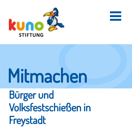
Skip
to
content
Mitmachen
und helfen.
Bürger und
Volksfestschießen in
Freystadt
Hier erfahren Sie, wie fleißige Helfer